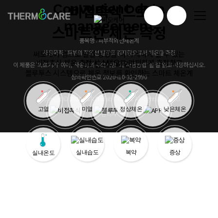
Convenient data
비접촉식으로
management
스마트한 체온 측정
품목명 : 피부적외선체온계
사용목적 : 피부의 적외선 발광을 감지함으로써 체온을 측정
써모케어 앱으로 발열 상황을 더 자세하게 알 수 있는
비접촉식 체온 측정 시스템으로 간편하게 측정하고
편리한 데이터 관리
이 제품은 '의료기기' 이며, '사용상의 주의사항' 과 '사용방법' 을 잘 읽고 사용하십시오.
블루투스 시스템으로 체온 정보를 확인하는 스마트 체온계
심의확인번호 2020-I10-32-2990
Copyright © 2020 T&R Biofab Co., Ltd. All Rights Reserved.
고열
미열
정상체온
낮은체온
관리자
실내습도
복약
증상
실내온도